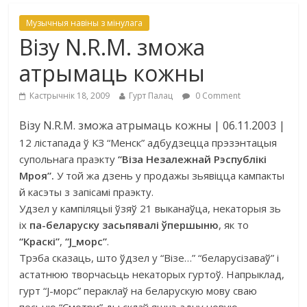
Музычныя навіны з мінулага
Візу N.R.M. зможа
атрымаць кожны
Кастрычнік 18, 2009
Гурт Палац
0 Comment
Візу N.R.M. зможа атрымаць кожны
| 06.11.2003 |
12 лістапада ў КЗ “Менск” адбудзецца прэзэнтацыя
супольнага праэкту
“Віза Незалежнай Рэспублікі
Мроя”.
У той жа дзень у продажы зьявіцца кампакты
й касэты з запісамі праэкту.
Удзел у кампіляцыі ўзяў 21 выканаўца, некаторыя зь
іх
па-беларуску засьпявалі ўпершыню
, як то
“Краскі”
,
“J_морс”
.
Трэба сказаць, што ўдзел у “Візе…” “беларусізаваў” і
астатнюю творчасьць некаторых гуртоў. Напрыклад,
гурт “J-морс” пераклаў на беларускую мову сваю