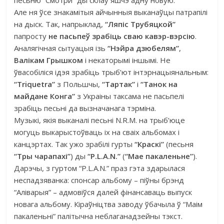
песьню “Смотри” ды склаў яшчэ адну новую.
Але ня ўсе знакамітыя айчынныя выканаўцы патрапілі
на дыск. Так, напрыклад,
“Ляпіс Трубяцкой”
папросту
не пасьпеў зрабіць сваю кавэр-вэрсію
.
Аналягічная сытуацыя ізь
“Нэйра дзюбелям”
,
Валікам Грышком
і некаторымі іншымі. Не
ўвасобіліся ідэя зрабіць трыб’ют інтэрнацыянальным:
“Triquetra”
з Польшчы,
“Тартак”
і
“Танок на
майдане Конга”
з Украіны таксама не пасьпелі
зрабіць песьні да вызначанага тэрміна.
Музыкі, якія выканалі песьні N.R.M. на трыб’юце
могуць выкарыстоўваць іх на сваіх альбомах і
канцэртах. Так ужо зрабілі гурты
“Краскі”
(песьня
“Тры чарапахі”
) ды
“P.L.A.N.”
(
“Мае пакаленьне”
).
Дарэчы, з гуртом “P.L.A.N.” праз гэта здарылася
неспадзяванка: спонсар альбому – піўны брэнд
“Аліварыя” – адмовіўся далей фінансаваць выпуск
новага альбому. Кіраўніцтва заводу ўбачыла ў “Маім
пакаленьні” палітычна неблаганадзейны тэкст.