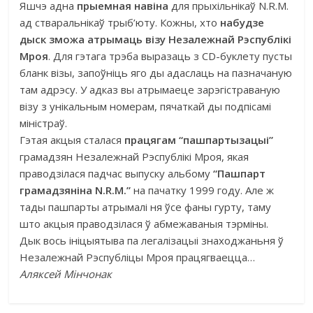
Яшчэ адна
прыемная навіна
для прыхільнікаў N.R.M.
ад стваральнікаў трыб’юту. Кожны, хто
набудзе
дыск зможа атрымаць візу Незалежнай Рэспублікі
Мроя
. Для гэтага трэба выразаць з CD-буклету пусты
бланк візы, запоўніць яго ды адаслаць на пазначаную
там адрэсу. У адказ вы атрымаеце зарэгістраваную
візу з унікальным номерам, пячаткай ды подпісамі
міністраў.
Гэтая акцыя сталася
працягам “пашпартызацыі”
грамадзян Незалежнай Рэспублікі Мроя, якая
праводзілася падчас выпуску альбому
“Пашпарт
грамадзяніна N.R.M.”
на пачатку 1999 году. Але ж
тады пашпарты атрымалі ня ўсе фаны гурту, таму
што акцыя праводзілася ў абмежаваныя тэрміны.
Дык вось ініцыятыва па легалізацыі знаходжаньня ў
Незалежнай Рэспубліцы Мроя працягваецца…
Аляксей Мінчонак