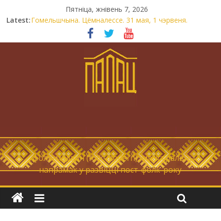
Пятніца, жнівень 7, 2026
Latest:
Гомельшчына. Цёмналессе. 31 мая, 1 чэрвеня.
Нічога не дарэмна. Невыносна балюча нараджаецца
беларуская палітычная нацыя.
Запрашаем у інтравертнасць
21 снежня
Новы самотнік «Коцік-бомж»
… фолк-мадэрн (folk-modern), магістральны
напрамак у развіцці пост-фолк-року