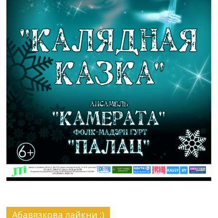
Абавязкова лайкни :)