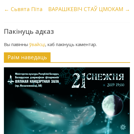
←
Сьвята Піта
ВАРАШКЕВІЧ СТАЎ ЦМОКАМ
→
Пакінуць адказ
Вы павінны
ўвайсці
, каб пакінуць каментар.
Раiм наведаць