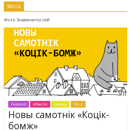
Фота
Фото Знаменитостей
Featured
Абвесткі
Навіны
Фота
Новы самотнік «Коцік-
бомж»