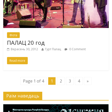
Фота
ПАЛАЦ 20 год
Верасень 30, 2012
Гурт Палац
0 Comment
Read more
Page 1 of 4
1
2
3
4
»
Раiм наведаць