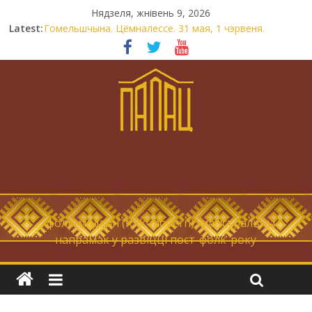
Нядзеля, жнівень 9, 2026
Latest:
Гомельшчына. Цёмналессе. 31 мая, 1 чэрвеня.
Нічога не дарэмна. Невыносна балюча нараджаецца
беларуская палітычная нацыя.
Запрашаем у інтравертнасць
21 снежня
Новы самотнік «Коцік-бомж»
… фолк-мадэрн (folk-modern), магістральны
напрамак у развіцці пост-фолк-року