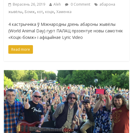
Верасень 26, 2019
Aleh
0 Comment
абарона
,
,
,
,
жывёлы
Бомж
кот
коцік
Хаменка
4 кастрычніка ў Міжнародны дзень абароны жывёлы
(World Animal Day) гурт ПАЛАЦ прэзентуе новы самотнік
«Коцік-бомж» і афіцыйнае Lyric Video
Read more