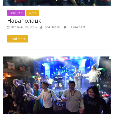
Featured
Фота
Наваполацк
Чэрвень 29, 2018
Гурт Палац
0 Comment
Read more