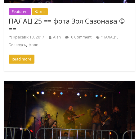
Featured
Фота
ПАЛАЦ 25 == фота Зоя Сазонава ©
==
,
красавік 13, 2017
Aleh
0 Comment
"ПАЛАЦ"
,
Беларусь
фолк
Read more