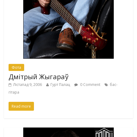
Фота
Дмітрый Жыгараў
Лістапад 9, 2006
Гурт Палац
0 Comment
бас-
гітара
Read more