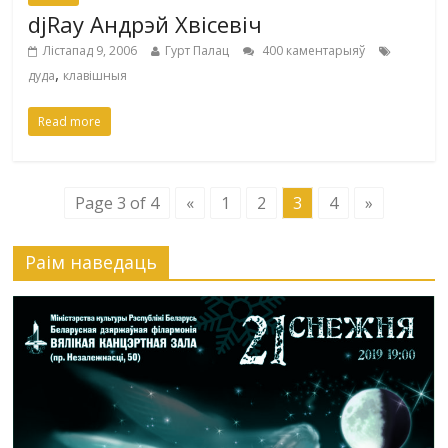
djRay Андрэй Хвісевіч
Лістапад 9, 2006
Гурт Палац
400 каментарыяў
,
дуда
клавішныя
Read more
Page 3 of 4
«
1
2
3
4
»
Раiм наведаць