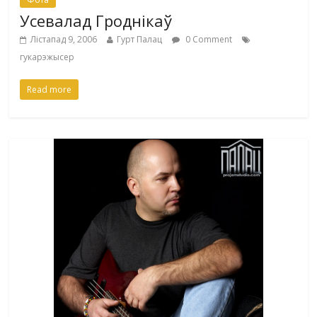
Усевалад Гроднікаў
Лістапад 9, 2006
Гурт Палац
0 Comment
гукарэжысер
Read more