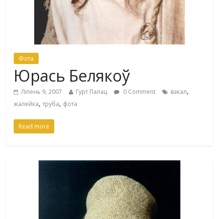
Фота
Юрась Белякоў
,
Ліпень 9, 2007
Гурт Палац
0 Comment
вакал
,
,
жалейка
труба
фота
Read more