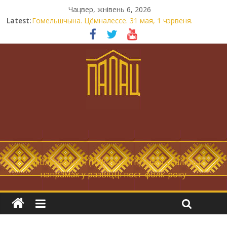
Чацвер, жнівень 6, 2026
Latest:
Гомельшчына. Цёмналессе. 31 мая, 1 чэрвеня.
Нічога не дарэмна. Невыносна балюча нараджаецца
беларуская палітычная нацыя.
Запрашаем у інтравертнасць
21 снежня
Новы самотнік «Коцік-бомж»
… фолк-мадэрн (folk-modern), магістральны
напрамак у развіцці пост-фолк-року