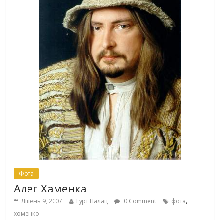
Фота
Алег Хаменка
,
Ліпень 9, 2007
Гурт Палац
0 Comment
фота
хоменко