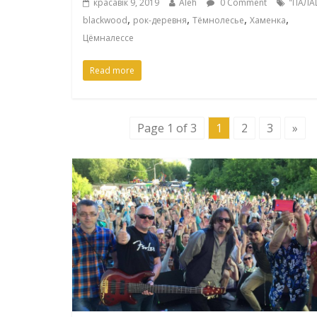
красавік 9, 2019
Aleh
0 Comment
"ПАЛА
,
,
,
,
blackwood
рок-деревня
Тёмнолесье
Хаменка
Цёмналессе
Read more
Page 1 of 3
1
2
3
»