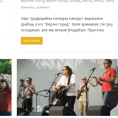
,
,
,
,
,
,
,
верхний город
верхні горад
Каляды
Менск
Мінск
Свята
Ц"
,
Хаменка
хоменко
Наш традыцыйны калядны канцэрт вырашана
зрабіць у к/з “Верхні горад”. Заля храмавая, па гуку
складаная, але мы вельмі ўпадабалі. Прыгожа
Read more