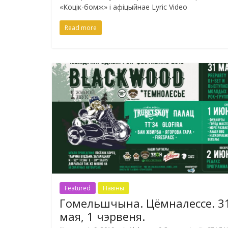
«Коцік-бомж» і афіцыйнае Lyric Video
Read more
Featured
Навіны
Гомельшчына. Цёмналессе. 3
мая, 1 чэрвеня.