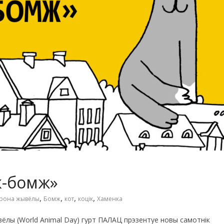
к-бомж»
,
,
,
,
рона жывёлы
Бомж
кот
коцік
Хаменка
ёлы (World Animal Day) гурт ПАЛАЦ прэзентуе новы самотнік