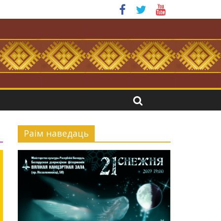
.
Раiм наведаць