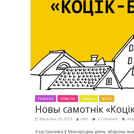
Featured
Абвесткі
Навіны
Фота
Новы самотнік «Коці
Верасень 26, 2019
Aleh
0 Comment
аба
4 кастрычніка ў Міжнародны дзень абароны жыв