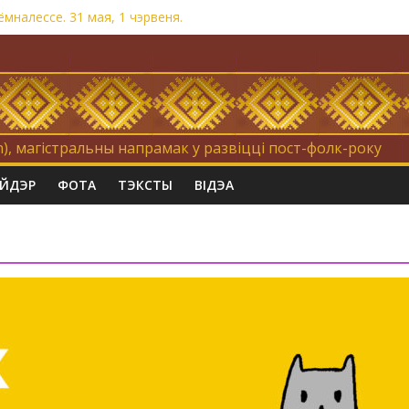
мналессе. 31 мая, 1 чэрвеня.
на. Невыносна балюча нараджаецца беларуская палітычная нацыя
равертнасць
Коцік-бомж»
), магістральны напрамак у развіцці пост-фолк-року
АЙДЭР
ФОТА
ТЭКСТЫ
ВІДЭА