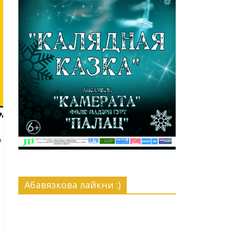
Абавязкова лайкни :)