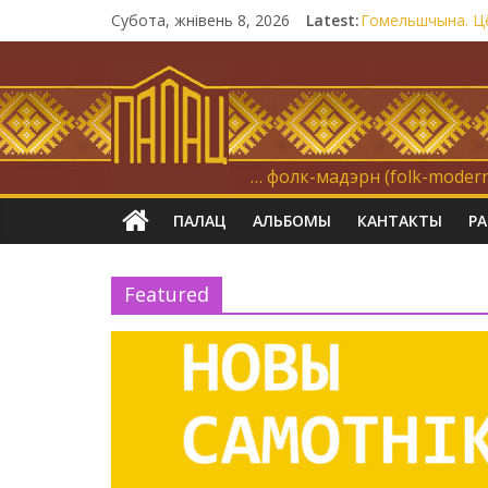
Субота, жнівень 8, 2026
Latest:
Гомельшчына. Цё
Нічога не дарэм
Запрашаем у інт
21 снежня
Новы самотнік «
… фолк-мадэрн (folk-modern
ПАЛАЦ
АЛЬБОМЫ
КАНТАКТЫ
Р
Featured