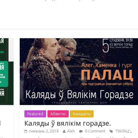
Featured
Абвесткі
Канцэрты
1
Каляды ў вялікім горадзе.
,
снежань 2, 2018
Aleh
0 Comment
"ПАЛАЦ"