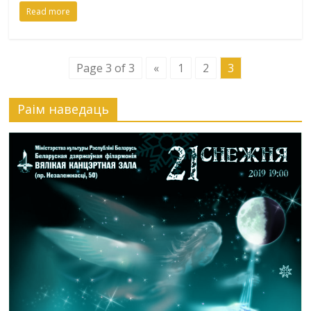
Read more
Page 3 of 3
«
1
2
3
Раiм наведаць