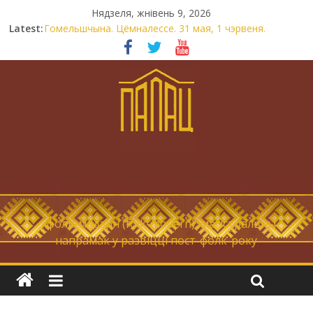
Нядзеля, жнівень 9, 2026
Latest:
Гомельшчына. Цёмналессе. 31 мая, 1 чэрвеня.
Нічога не дарэмна. Невыносна балюча нараджаецца
беларуская палітычная нацыя.
Запрашаем у інтравертнасць
21 снежня
Новы самотнік «Коцік-бомж»
… фолк-мадэрн (folk-modern), магістральны
напрамак у развіцці пост-фолк-року