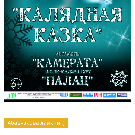
Абавязкова лайкни :)