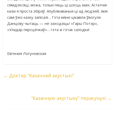
сямідзесяці, можа, толькі пяць ці шэсць маіх. Астатнія
казкі я проста збіраў. Апублікаваныя ці ад людзей, якія
самі ўжо казку запісалі… Гэта мяне цікавіла ўвогуле.
Данцову чытаць — не заходзіць! «Гары Потэр»,
«Уладар пярсцёнкаў»… гэта ж гэтак салодка!
Евгения Логуновская
←
Доктар “Казачнай акустыкі”
“Казачную акустыку” перасунулі
→