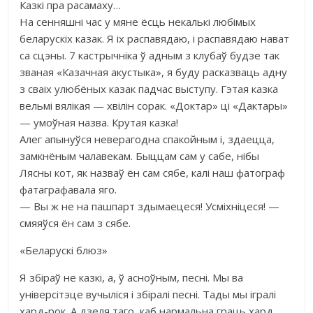
Казкі пра расамаху…
На сенняшні час у мяне ёсць некалькі любімых
беларускіх казак. Я іх распавядаю, і распавядаю нават
са сцэны. 7 кастрычніка ў адным з клубаў будзе так
званая «Казачная акустыка», я буду расказваць адну
з сваіх улюбёных казак падчас выступу. Гэтая казка
вельмі вялікая — хвілін сорак. «Доктар» ці «Дактары»
— умоўная назва. Крутая казка!
Алег апынуўся неверагодна спакойным і, здаецца,
замкнёным чалавекам. Быццам сам у сабе, нібы
Лясны кот, як назваў ён сам сябе, калі наш фатограф
фатаграфавала яго.
— Вы ж не на пашпарт здымаецеся! Усміхніцеся! —
смяяўся ён сам з сябе.
«Беларускі блюз»
Я збіраў не казкі, а, ў асноўным, песні. Мы ва
універсітэце вучыліся і збіралі песні. Тады мы ігралі
хард-рок. А дзеля таго, каб нармальна граць хард,