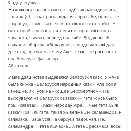
ў адну «кучку».
На кожнага чалавека моцны адбітак накладвае род
заняткаў. І, нават распавядаючы пра сабе, нельга не
закрануць тэмы таго, чым цікавішся і што любіш. У
некаторай ступені такія тэмы не горш апісваюць
чалавека, чым яго аповед пра сябе. Ведаючы аб
выхадзе зборніка «Беларускія народныя казкі для
дзетак», зразумела, чаму Алег не мог не распавесці
пра беларускі фальклор.
Аб казках
У маё дзяцінства выдаваліся беларускія казкі. У мяне
была кніжка «Беларускія народныя казкі». Але рос я,
канешне, як і ўсе: на «Кощее Бессмертном». Не
выхоўваўся на беларускіх казках — гэта ж усё было
пры «саветах». «Казкі народаў міра»… Чые гэта былі
казкі? Пра… як гэта, такая жывёліна… ні саламандра, ні
саламаха… Забыўся! На барсука падобная. Не…
саламандра — гэта яшчарка… А гэта… расамаха, вось!