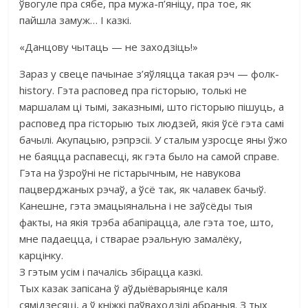
ўвогуле пра сябе, пра мужа-п’яніцу, пра тое, як
пайшла замуж… І казкі.
«Данцову чытаць — не заходзіць!»
Зараз у свеце пачынае з’яўляцца такая рэч — фолк-
history. Гэта расповед пра гісторыю, толькі не
маршалам ці тымі, заказнымі, што гісторыю пішуць, а
расповед пра гісторыю тых людзей, якія ўсё гэта самі
бачылі. Акупацыю, рэпрэсіі. У сталым узросце яны ўжо
не баяцца распавесці, як гэта было на самой справе.
Гэта на ўзроўні не гістарычным, не навукова
пацверджаных рэчаў, а ўсё так, як чалавек бачыў.
Канешне, гэта эмацыянальна і не заўсёды тыя
факты, на якія трэба абапірацца, але гэта тое, што,
мне падаецца, і стварае рэальную замалёку,
карцінку.
З гэтым усім і пачалісь збірацца казкі.
Тых казак запісана ў аўдыёварыянце каля
сямідзесяці, а ў кніжкі паўваходзілі абраныя. З тых