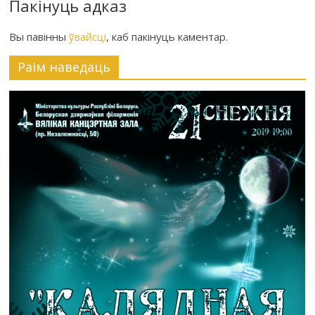
Пакінуць адказ
Вы павінны
ўвайсці
, каб пакінуць каментар.
Раiм наведаць