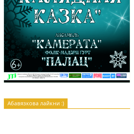
Абавязкова лайкни :)