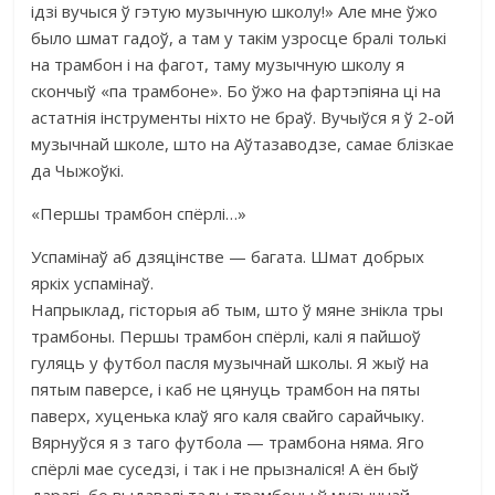
ідзі вучыся ў гэтую музычную школу!» Але мне ўжо
было шмат гадоў, а там у такім узросце бралі толькі
на трамбон і на фагот, таму музычную школу я
скончыў «па трамбоне». Бо ўжо на фартэпіяна ці на
астатнія інструменты ніхто не браў. Вучыўся я ў 2-ой
музычнай школе, што на Аўтазаводзе, самае блізкае
да Чыжоўкі.
«Першы трамбон спёрлі…»
Успамінаў аб дзяцінстве — багата. Шмат добрых
яркіх успамінаў.
Напрыклад, гісторыя аб тым, што ў мяне знікла тры
трамбоны. Першы трамбон спёрлі, калі я пайшоў
гуляць у футбол пасля музычнай школы. Я жыў на
пятым паверсе, і каб не цянуць трамбон на пяты
паверх, хуценька клаў яго каля свайго сарайчыку.
Вярнуўся я з таго футбола — трамбона няма. Яго
спёрлі мае суседзі, і так і не прызналіся! А ён быў
дарагі, бо выдавалі тады трамбоны ў музычнай