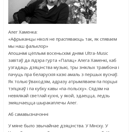
Алег Хаменка:
«Афрыканцы ніколі не праспяваюць так, як спяваем
мы наш фальклор»
Апошнімі цёплымі восеньскімі днямі Ultra-Music
завітаў да лідэра гурта «Палац» Алега Хаменкі, каб
узгадаць дзяцінства музыкі, тры зніклых трамбона і
пачуць пра беларускія казкі амаль з першых вуснаў.
Як толькі ўваходзім, адразу атрымліваем па порцыі
тэпцікаў і па кубку кавы «па-польску». Сядзім на
невялікай светлай кухні, у якой, здаецца, ледзь
змяшчаецца шыракаплечы Алег.
Аб самавызначэнні
У мяне было звычайнае дзяцінства. У Мінску. У