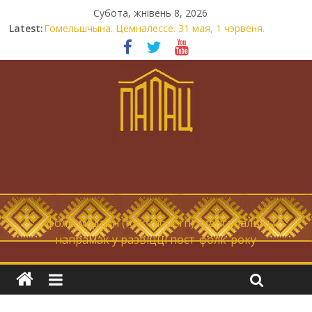
Субота, жнівень 8, 2026
Latest:
Гомельшчына. Цёмналессе. 31 мая, 1 чэрвеня.
Нічога не дарэмна. Невыносна балюча нараджаецца
беларуская палітычная нацыя.
Запрашаем у інтравертнасць
21 снежня
Новы самотнік «Коцік-бомж»
… фолк-мадэрн (folk-modern), магістральны
напрамак у развіцці пост-фолк-року