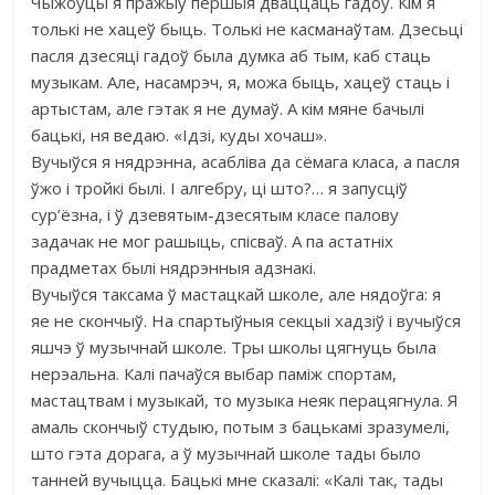
Чыжоўцы я пражыў першыя дваццаць гадоў. Кім я
толькі не хацеў быць. Толькі не касманаўтам. Дзесьці
пасля дзесяці гадоў была думка аб тым, каб стаць
музыкам. Але, насамрэч, я, можа быць, хацеў стаць і
артыстам, але гэтак я не думаў. А кім мяне бачылі
бацькі, ня ведаю. «Ідзі, куды хочаш».
Вучыўся я нядрэнна, асабліва да сёмага класа, а пасля
ўжо і тройкі былі. І алгебру, ці што?… я запусціў
сур’ёзна, і ў дзевятым-дзесятым класе палову
задачак не мог рашыць, спісваў. А па астатніх
прадметах былі нядрэнныя адзнакі.
Вучыўся таксама ў мастацкай школе, але нядоўга: я
яе не скончыў. На спартыўныя секцыі хадзіў і вучыўся
яшчэ ў музычнай школе. Тры школы цягнуць была
нерэальна. Калі пачаўся выбар паміж спортам,
мастацтвам і музыкай, то музыка неяк перацягнула. Я
амаль скончыў студыю, потым з бацькамі зразумелі,
што гэта дорага, а ў музычнай школе тады было
танней вучыцца. Бацькі мне сказалі: «Калі так, тады