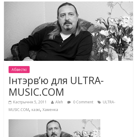
Абвесткі
Інтэрв’ю для ULTRA-
MUSIC.COM
Кастрычнік 5, 2011
Aleh
0 Comment
ULTRA-
,
,
MUSIC.COM
казкі
Хаменка