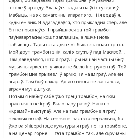
школе ў арэнду. Злаваўся тады я на ўсіх суседзяў.
Мабыць, на які самагонны апарат яго… Ня ведаў я,
куды ён знік. Я здагадваўся, хто прыкладна спёр, але
ён не прызнаўся. І прыйшлося за той трамбон
паўнавартасны кошт заплаціць, а яшчэ і новы
набываць. Тады гэта для сям’і была значная страта.
Мой другі трамбон знік, калі я служыў пад Масквой…
Там даведаліся, што я граў. Пры нашай частцы быў
музычны аркестр, у якога не было інструментаў. Той
трамбон мне прывезлі ў армію, і я на ім граў. Але ён
згарэў. Там быў пажар. Ад яго нічога не засталося,
акрамя мундштука.
Потым я набыў сабе ўжо трэці трамбон, на якім
практычна не іграў. Было пару разоў. Нават з
«Крамай» выступаў. Але на тым трамбоне я граў
некалькі нотаў. На сённяшні час гэта нерэальна, бо
ўжо ва Універсітэце культуры я граў не на трамбоне,
а на ценар-горне — гэта трамбон такі, але скручаны