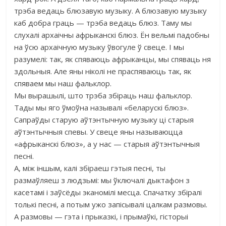
трэба ведаць блюзавую музыку. А блюзавую музыку
каб добра граць — трэба ведаць блюз. Таму мы
слухалі архаічны афрыканскі блюз. Ён вельмі падобны
на ўсю архаічную музыку ўвогуле ў свеце. І мы
разумелі: так, як спяваюць афрыканцы, мы спяваць ня
здольныя. Але яны ніколі не праспяваюць так, як
спяваем мы наш фальклор.
Мы вырашылі, што трэба збіраць наш фальклор.
Тады мы яго ўмоўна называлі «беларускі блюз».
Сапраўды старую аўтэнтычную музыку ці старыя
аўтэнтычныя спевы. У свеце яны называюцца
«афрыканскі блюз», а у нас — старыя аўтэнтычныя
песні.
А, між іншым, калі збіраеш гэтыя песні, ты
размаўляеш з людзьмі: мы ўключалі дыктафон з
касетамі і заўсёды эканомілі месца. Спачатку збіралі
толькі песні, а потым ужо запісывалі цалкам размовы.
А размовы — гэта і прыказкі, і прымаўкі, гісторыі