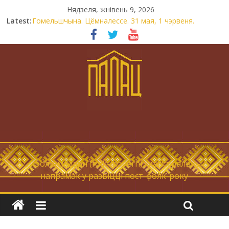
Нядзеля, жнівень 9, 2026
Latest:
Гомельшчына. Цёмналессе. 31 мая, 1 чэрвеня.
Нічога не дарэмна. Невыносна балюча нараджаецца
беларуская палітычная нацыя.
Запрашаем у інтравертнасць
21 снежня
Новы самотнік «Коцік-бомж»
… фолк-мадэрн (folk-modern), магістральны
напрамак у развіцці пост-фолк-року