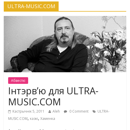
ULTRA-MUSIC.COM
Абвесткі
Інтэрв’ю для ULTRA-
MUSIC.COM
Кастрычнік 5, 2011
Aleh
0 Comment
ULTRA-
,
,
MUSIC.COM
казкі
Хаменка