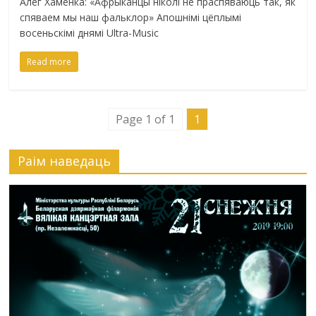
Алег Хаменка: «Афрыканцы ніколі не праспяваюць так, як
спяваем мы наш фальклор» Апошнімі цёплымі
восеньскімі днямі Ultra-Music
Read more
Page 1 of 1
1
Раiм наведаць