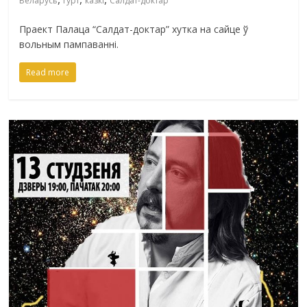
Беларусь
гурт
казкі
Салдат-доктар
Праект Палаца “Салдат-доктар” хутка на сайце ў
вольным пампаванні.
Read more