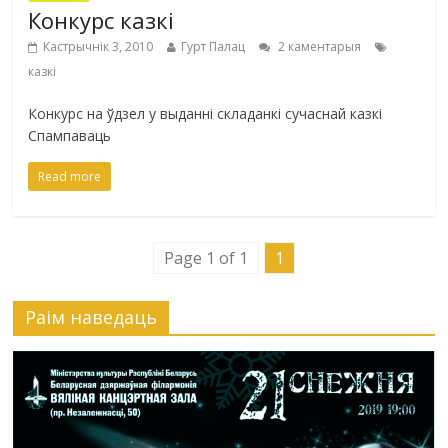
Конкурс казкі
Кастрычнік 3, 2010
Гурт Палац
2 каментарыя
казкі
Конкурс на ўдзел у выданні складанкі сучаснай казкі
Спампаваць
Read more
Page 1 of 1
1
Раiм наведаць