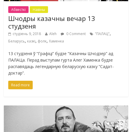
Абвесткі
Навіны
Шчодры казачны вечар 13
студзеня
,
студзень 9, 2018
Aleh
0 Comment
"ПАЛАЦ"
,
,
,
Беларусь
казкі
фолк
Хаменка
13 студзеня ў “Графіці” будзе “Казачны Шчодзер” ад
ПАЛАЦа. Перад выступам гурта Алег Хаменка будзе
распавядаць легендарную беларускую казку “Садат-
доктар”.
Read more