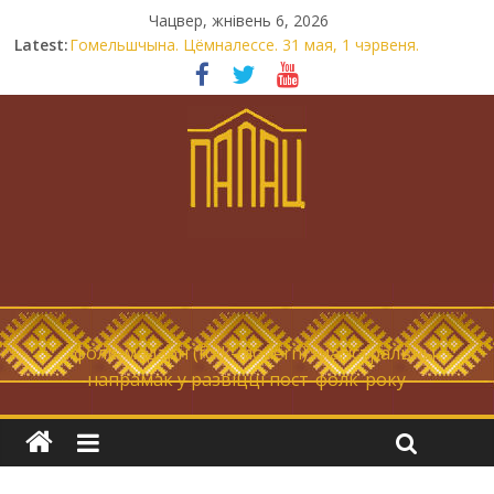
Чацвер, жнівень 6, 2026
Latest:
Гомельшчына. Цёмналессе. 31 мая, 1 чэрвеня.
Нічога не дарэмна. Невыносна балюча нараджаецца
беларуская палітычная нацыя.
Запрашаем у інтравертнасць
21 снежня
Новы самотнік «Коцік-бомж»
… фолк-мадэрн (folk-modern), магістральны
напрамак у развіцці пост-фолк-року