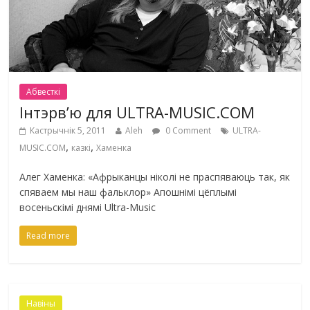
Абвесткі
Інтэрв’ю для ULTRA-MUSIC.COM
Кастрычнік 5, 2011
Aleh
0 Comment
ULTRA-
,
,
MUSIC.COM
казкі
Хаменка
Алег Хаменка: «Афрыканцы ніколі не праспяваюць так, як
спяваем мы наш фальклор» Апошнімі цёплымі
восеньскімі днямі Ultra-Music
Read more
Навіны