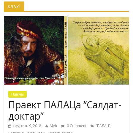
казкі
Навіны
Праект ПАЛАЦа “Салдат-
доктар”
,
студзень 9, 2018
Aleh
0 Comment
"ПАЛАЦ"
,
,
,