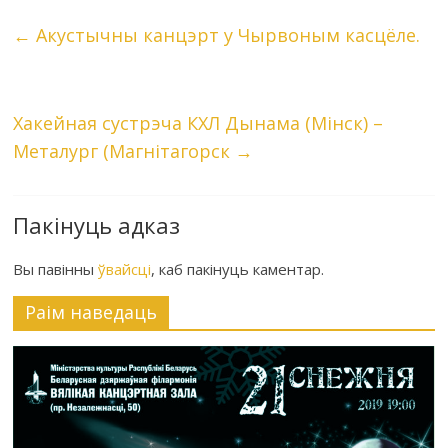
←
Акустычны канцэрт у Чырвоным касцёле.
Хакейная сустрэча КХЛ Дынама (Мінск) –
Металург (Магнітагорск
→
Пакінуць адказ
Вы павінны
ўвайсці
, каб пакінуць каментар.
Раiм наведаць