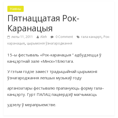
Навіны
Пятнаццатая Рок-
Каранацыя
,
люты 11, 2011
Aleh
0 Comment
гала-канцэрт
Рок-
,
каранацыя
цырымонія ўзнагароджання
15
–
ы фестываль
«
Рок
-каранацыя “
адбудзецца ў
канцэртнай
зале
«
Мінск
»18
лютага.
У
гэтым
годзе
замест
традыцыйнай
цырымоніі
ўзнагароджання
лепшых
музыкаў
году
арганізатары
фестывалю
прапануюць форму
гала
–
канцэрту. Гурт ПАЛАЦ
пацвердзіў магчымасць
удзелу ў мерапрыемстве.