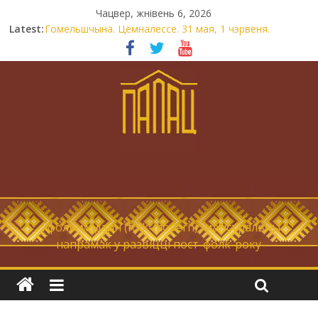
Чацвер, жнівень 6, 2026
Latest:
Гомельшчына. Цёмналессе. 31 мая, 1 чэрвеня.
Нічога не дарэмна. Невыносна балюча нараджаецца
беларуская палітычная нацыя.
Запрашаем у інтравертнасць
21 снежня
Новы самотнік «Коцік-бомж»
… фолк-мадэрн (folk-modern), магістральны
напрамак у развіцці пост-фолк-року