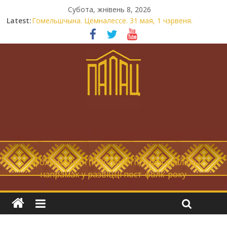
Субота, жнівень 8, 2026
Latest:
Гомельшчына. Цёмналессе. 31 мая, 1 чэрвеня.
Нічога не дарэмна. Невыносна балюча нараджаецца
беларуская палітычная нацыя.
Запрашаем у інтравертнасць
21 снежня
Новы самотнік «Коцік-бомж»
… фолк-мадэрн (folk-modern), магістральны
напрамак у развіцці пост-фолк-року