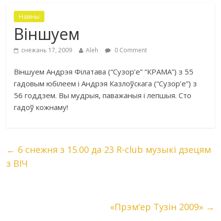
Навіны
Віншуем
снежань 17, 2009
Aleh
0 Comment
Віншуем Андрэя Філатава (“Сузор’е” “КРАМА”) з 55
гадовым юбілеем і Андрэя Казлоўскага (“Сузор’е”) з
56 годдзем. Вы мудрыя, паважаныя і лепшыя. Сто
гадоў кожнаму!
←
6 снежня з 15.00 да 23 R-club музыкі дзецям
з ВІЧ
«Прэм’ер Тузін 2009»
→