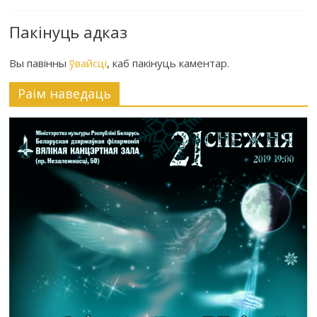
Пакінуць адказ
Вы павінны
ўвайсці
, каб пакінуць каментар.
Раiм наведаць