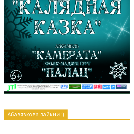
Абавязкова лайкни :)