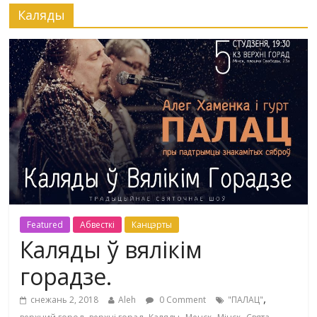
Каляды
Featured
Абвесткі
Канцэрты
Каляды ў вялікім
горадзе.
,
снежань 2, 2018
Aleh
0 Comment
"ПАЛАЦ"
,
,
,
,
,
,