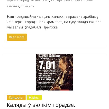
верхний город
верхні горад
Каляды
Менск
Мінск
Свята
,
Хаменка
хоменко
Наш традыцыйны калядны канцэрт вырашана зрабіць у
к/з “Верхні горад”. Заля храмавая, па гуку складаная, але
мы вельмі ўпадабалі. Прыгожа
Read more
Канцэрты
Навіны
Каляды ў вялікім горадзе.