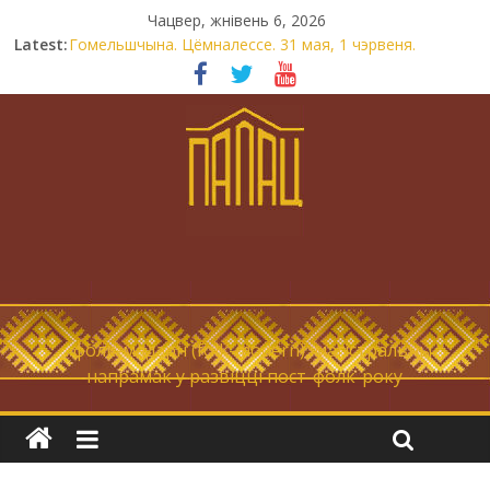
Чацвер, жнівень 6, 2026
Latest:
Гомельшчына. Цёмналессе. 31 мая, 1 чэрвеня.
Нічога не дарэмна. Невыносна балюча нараджаецца
беларуская палітычная нацыя.
Запрашаем у інтравертнасць
21 снежня
Новы самотнік «Коцік-бомж»
… фолк-мадэрн (folk-modern), магістральны
напрамак у развіцці пост-фолк-року