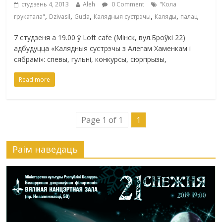
студзень 4, 2013
Aleh
0 Comment
"Кола
,
,
,
,
,
грукатала"
Dzivasil
Guda
Калядныя сустрэчы
Каляды
палац
7 cтудзеня а 19.00 ў Loft cafe (Мінск, вул.Броўкі 22)
адбудуцца «Калядныя сустрэчы з Алегам Хаменкам і
сябрамі»: спевы, гульні, конкурсы, сюрпрызы,
Read more
Page 1 of 1
1
Раiм наведаць