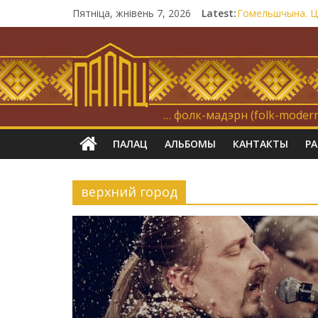
Пятніца, жнівень 7, 2026
Latest:
Гомельшчына. Цё
Нічога не дарэм
Запрашаем у ін
21 снежня
Новы самотнік 
… фолк-мадэрн (folk-modern
ПАЛАЦ
АЛЬБОМЫ
КАНТАКТЫ
Р
верхний город