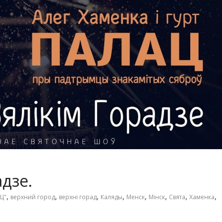
адзе.
,
,
,
,
,
,
,
,
Ц"
верхний город
верхні горад
Каляды
Менск
Мінск
Свята
Хаменка