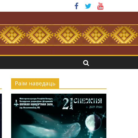
я.
Раiм наведаць