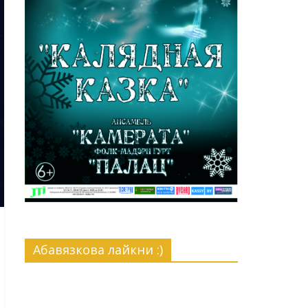
Абавязкова лайкни :)