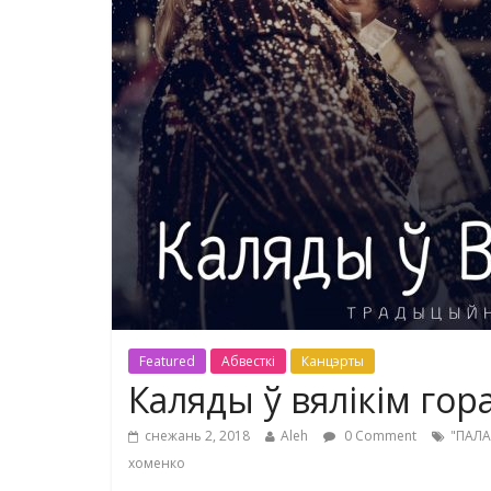
Featured
Абвесткі
Канцэрты
Каляды ў вялікім гор
снежань 2, 2018
Aleh
0 Comment
"ПАЛА
хоменко