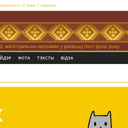
налессе. 31 мая, 1 чэрвеня.
на. Невыносна балюча нараджаецца беларуская палітычная нацыя
равертнасць
Коцік-бомж»
), магістральны напрамак у развіцці пост-фолк-року
АЙДЭР
ФОТА
ТЭКСТЫ
ВІДЭА