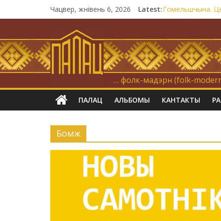
Чацвер, жнівень 6, 2026
Latest:
Гомельшчына. Цём
Нічога не дарэм
Запрашаем у інт
21 снежня
Новы самотнік «
… фолк-мадэрн (folk-modern
ПАЛАЦ
АЛЬБОМЫ
КАНТАКТЫ
Р
Бомж