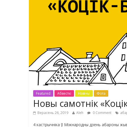
Featured
Абвесткі
Навіны
Фота
Новы самотнік «Коці
Верасень 26, 2019
Aleh
0 Comment
аба
4 кастрычніка ў Міжнародны дзень абароны жыв