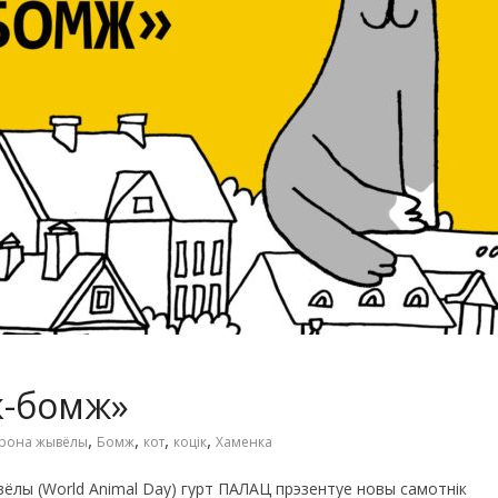
к-бомж»
,
,
,
,
рона жывёлы
Бомж
кот
коцік
Хаменка
ёлы (World Animal Day) гурт ПАЛАЦ прэзентуе новы самотнік