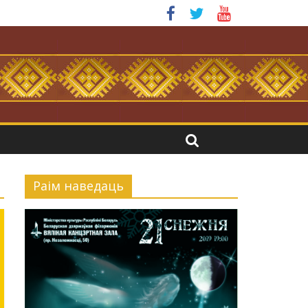
.
Раiм наведаць