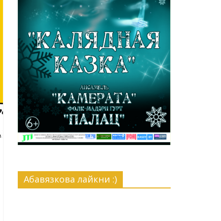
Абавязкова лайкни :)