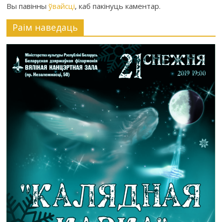
Вы павінны
ўвайсці
, каб пакінуць каментар.
Раiм наведаць