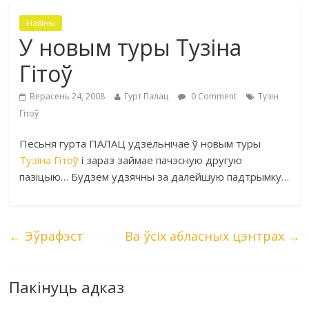
Навіны
У новым туры Тузіна
Гітоў
Верасень 24, 2008
Гурт Палац
0 Comment
Тузін
Гітоў
Песьня гурта ПАЛАЦ удзельнічае ў новым туры
Тузіна Гітоў
і зараз займае пачэсную другую
пазіцыю
… Будзем удзячны за далейшую падтрымку…
←
Эўрафэст
Ва ўсіх абласных цэнтрах
→
Пакінуць адказ