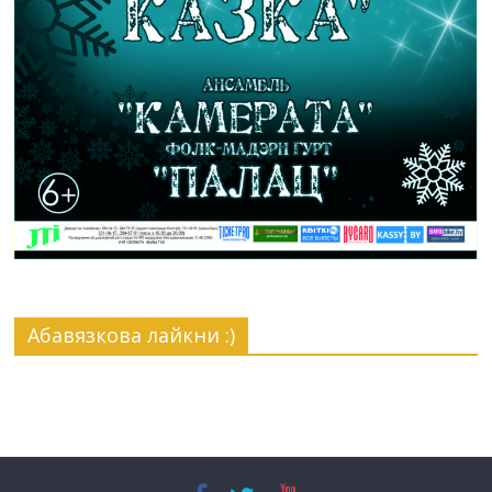
Абавязкова лайкни :)