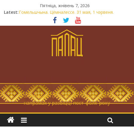
Пятніца, жнівень 7, 2026
Latest:
Гомельшчына. Цёмналессе. 31 мая, 1 чэрвеня.
Нічога не дарэмна. Невыносна балюча нараджаецца
беларуская палітычная нацыя.
Запрашаем у інтравертнасць
21 снежня
Новы самотнік «Коцік-бомж»
… фолк-мадэрн (folk-modern), магістральны
напрамак у развіцці пост-фолк-року