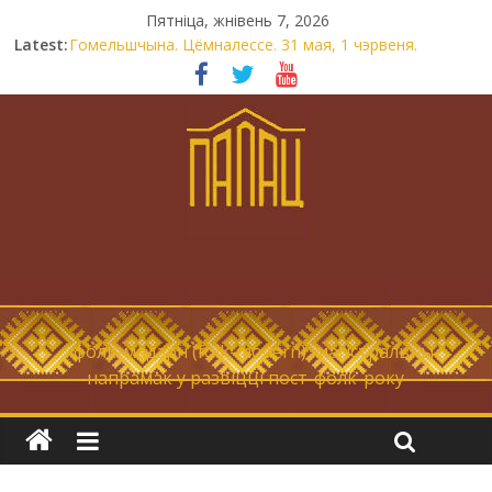
Пятніца, жнівень 7, 2026
Latest:
Гомельшчына. Цёмналессе. 31 мая, 1 чэрвеня.
Нічога не дарэмна. Невыносна балюча нараджаецца
беларуская палітычная нацыя.
Запрашаем у інтравертнасць
21 снежня
Новы самотнік «Коцік-бомж»
… фолк-мадэрн (folk-modern), магістральны
напрамак у развіцці пост-фолк-року