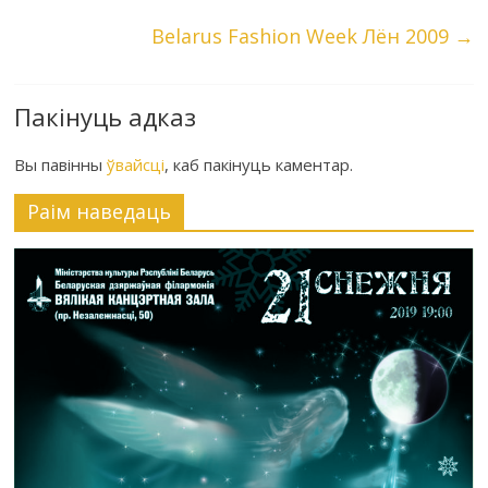
Belarus Fashion Week Лён 2009
→
Пакінуць адказ
Вы павінны
ўвайсці
, каб пакінуць каментар.
Раiм наведаць