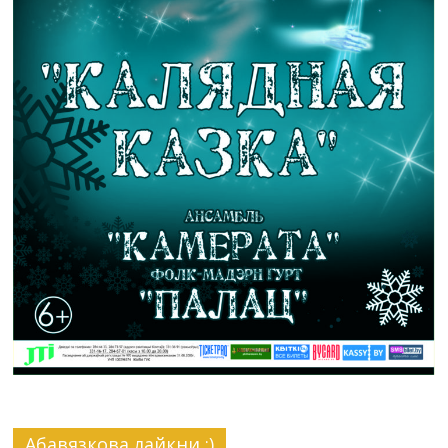
Абавязкова лайкни :)