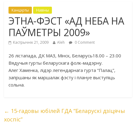
Канцэрты
Навіны
ЭТНА-ФЭСТ «АД НЕБА НА
ПАЎМЕТРЫ 2009»
Кастрычнік 21, 2009
Aleh
0 Comment
26 лістапада, ДК МАЗ, Мінск, Беларусь
18.00 – 23.00
Вядучыя гурты беларускага фолк-мадэрну.
Алег Хаменка, лідэр легендарнага гурта “Палац”,
запршаны як маршалак фэсту і плануе выступіць
сольна.
←
15-гадовы юбілей ГДА “Беларускі дзіцячы
хоспіс”