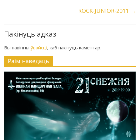
ROCK-JUNIOR-2011
→
Пакінуць адказ
Вы павінны
ўвайсці
, каб пакінуць каментар.
Раiм наведаць