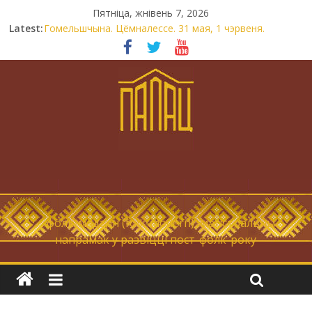
Пятніца, жнівень 7, 2026
Latest:
Гомельшчына. Цёмналессе. 31 мая, 1 чэрвеня.
Нічога не дарэмна. Невыносна балюча нараджаецца
беларуская палітычная нацыя.
Запрашаем у інтравертнасць
21 снежня
Новы самотнік «Коцік-бомж»
… фолк-мадэрн (folk-modern), магістральны
напрамак у развіцці пост-фолк-року