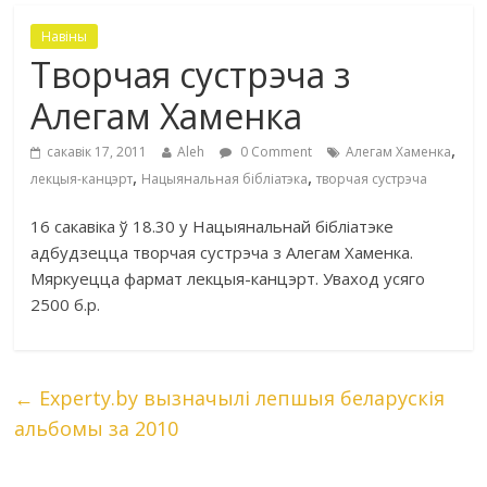
Навіны
Творчая сустрэча з
Алегам Хаменка
,
сакавік 17, 2011
Aleh
0 Comment
Алегам Хаменка
,
,
лекцыя-канцэрт
Нацыянальная бібліатэка
творчая сустрэча
16 сакавіка ў 18.30 у Нацыянальнай бібліатэке
адбудзецца творчая сустрэча з Алегам Хаменка.
Мяркуецца фармат лекцыя-канцэрт. Уваход усяго
2500 б.р.
←
Experty.by вызначылі лепшыя беларускія
альбомы за 2010