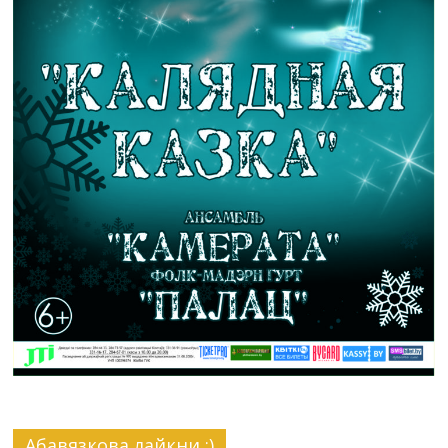
Абавязкова лайкни :)