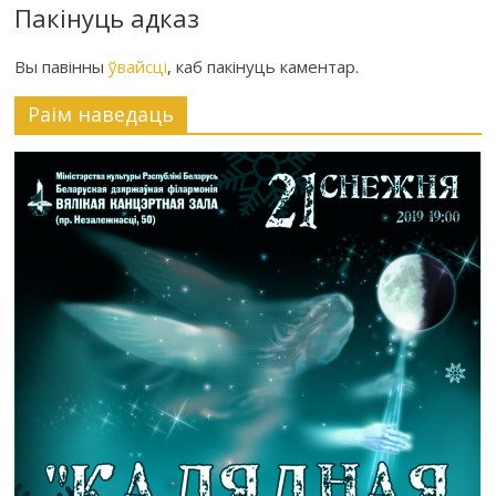
Пакінуць адказ
Вы павінны
ўвайсці
, каб пакінуць каментар.
Раiм наведаць