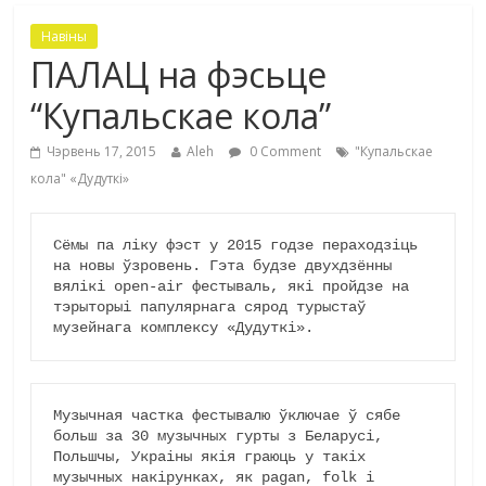
Навіны
ПАЛАЦ на фэсьце
“Купальскае кола”
Чэрвень 17, 2015
Aleh
0 Comment
"Купальскае
кола" «Дудуткі»
Сёмы па ліку фэст у 2015 годзе пераходзіць 
на новы ўзровень. Гэта будзе двухдзённы 
вялікі open-air фестываль, які пройдзе на 
тэрыторыі папулярнага сярод турыстаў 
музейнага комплексу «Дудуткі».
Музычная частка фестывалю ўключае ў сябе 
больш за 30 музычных гурты з Беларусі, 
Польшчы, Украіны якія граюць у такіх 
музычных накірунках, як pagan, folk і 