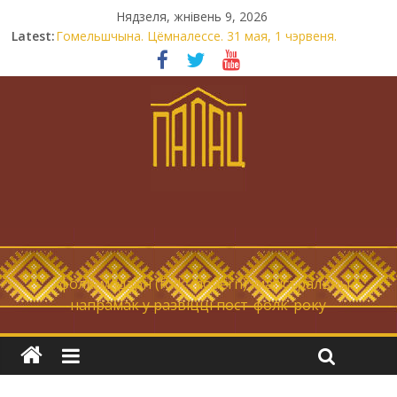
Нядзеля, жнівень 9, 2026
Latest:
Гомельшчына. Цёмналессе. 31 мая, 1 чэрвеня.
Нічога не дарэмна. Невыносна балюча нараджаецца
беларуская палітычная нацыя.
Запрашаем у інтравертнасць
21 снежня
Новы самотнік «Коцік-бомж»
… фолк-мадэрн (folk-modern), магістральны
напрамак у развіцці пост-фолк-року