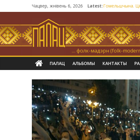
Чацвер, жнівень 6, 2026
Latest:
Гомельшчына. Цём
Нічога не дарэм
Запрашаем у інт
21 снежня
Новы самотнік «
… фолк-мадэрн (folk-modern
ПАЛАЦ
АЛЬБОМЫ
КАНТАКТЫ
Р