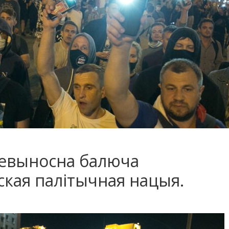
Невыносна балюча
кая палітычная нацыя.