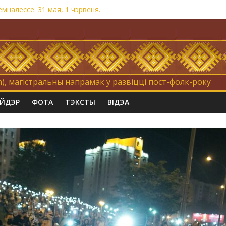
налессе. 31 мая, 1 чэрвеня.
на. Невыносна балюча нараджаецца беларуская палітычная нацыя
равертнасць
Коцік-бомж»
), магістральны напрамак у развіцці пост-фолк-року
АЙДЭР
ФОТА
ТЭКСТЫ
ВІДЭА