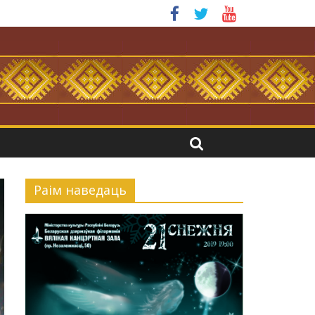
.
Раiм наведаць