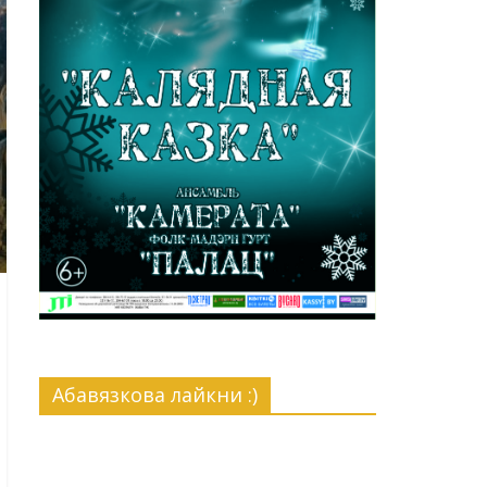
Абавязкова лайкни :)