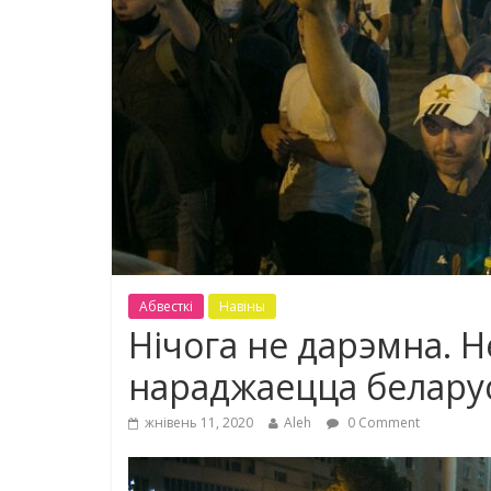
Абвесткі
Навіны
Нічога не дарэмна. 
нараджаецца беларус
жнівень 11, 2020
Aleh
0 Comment