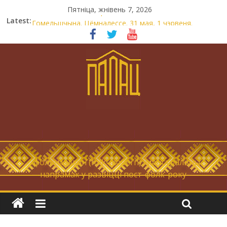
Пятніца, жнівень 7, 2026
Latest:
Новы самотнік «Коцік-бомж»
Гомельшчына. Цёмналессе. 31 мая, 1 чэрвеня.
Нічога не дарэмна. Невыносна балюча нараджаецца
беларуская палітычная нацыя.
Запрашаем у інтравертнасць
21 снежня
… фолк-мадэрн (folk-modern), магістральны
напрамак у развіцці пост-фолк-року