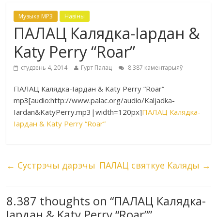
Музыка MP3
Навіны
ПАЛАЦ Калядка-Іардан &
Katy Perry “Roar”
студзень 4, 2014
Гурт Палац
8.387 каментарыяў
ПАЛАЦ Калядка-Іардан & Katy Perry “Roar”
mp3
[audio:http://www.palac.org/audio/Kaljadka-
Iardan&KatyPerry.mp3|width=120px]
ПАЛАЦ Калядка-
Іардан & Katy Perry “Roar”
←
Сустрэчы дарэчы
ПАЛАЦ святкуе Каляды
→
8.387 thoughts on “
ПАЛАЦ Калядка-
Іардан & Katy Perry “Roar”
”