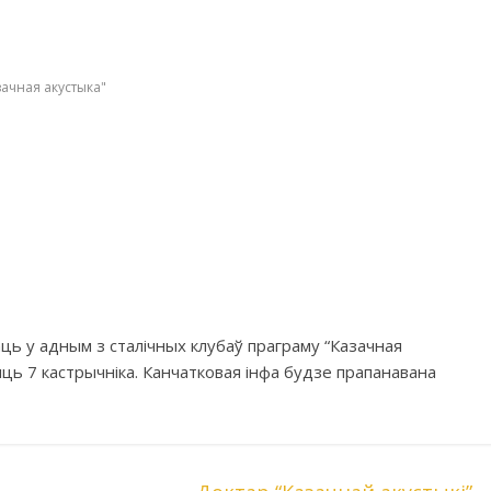
зачная акустыка"
ць у адным з сталічных клубаў праграму “Казачная
ць 7 кастрычніка. Канчатковая інфа будзе прапанавана