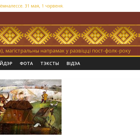
мналессе. 31 мая, 1 чэрвеня.
на. Невыносна балюча нараджаецца беларуская палітычная нацы
травертнасць
«Коцік-бомж»
), магістральны напрамак у развіцці пост-фолк-року
АЙДЭР
ФОТА
ТЭКСТЫ
ВІДЭА