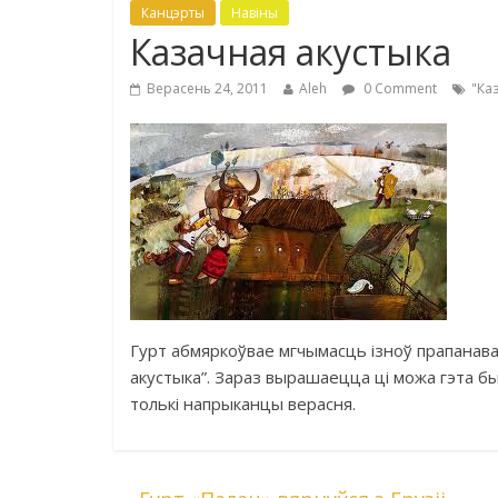
Канцэрты
Навіны
Казачная акустыка
Верасень 24, 2011
Aleh
0 Comment
"Ка
Гурт абмяркоўвае мгчымасць ізноў прапанава
акустыка”. Зараз вырашаецца ці можа гэта бы
толькі напрыканцы верасня.