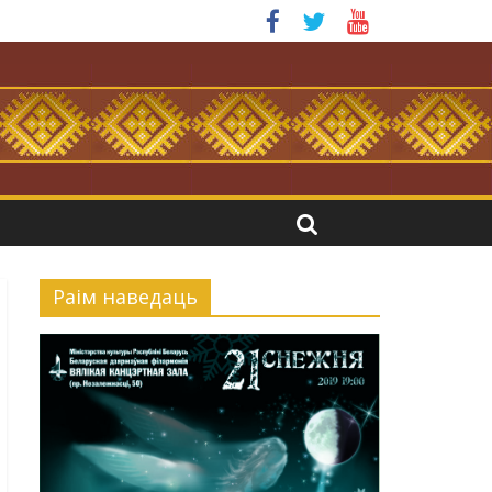
я.
Раiм наведаць