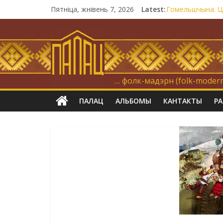
Пятніца, жнівень 7, 2026
Latest:
Гомельшчына. Цё
Нічога не дарэм
Запрашаем у ін
21 снежня
Новы самотнік 
… фолк-мадэрн (folk-modern
ПАЛАЦ
АЛЬБОМЫ
КАНТАКТЫ
Р