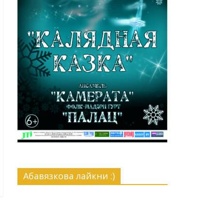
Абавязкова лайкни :)