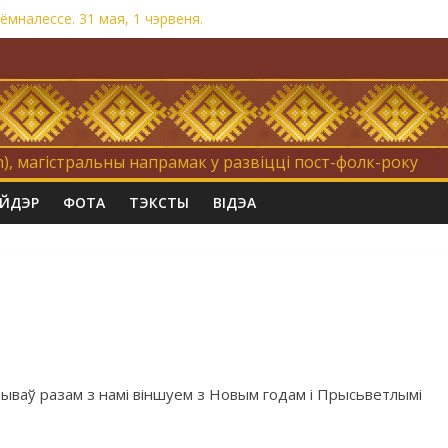
мналессе. 31 мая, 1 чэрвеня.
на. Невыносна балюча нараджаецца беларуская палітычная нацы
травертнасць
«Коцік-бомж»
), магістральны напрамак у развіцці пост-фолк-року
АЙДЭР
ФОТА
ТЭКСТЫ
ВІДЭА
пачываў разам з намі віншуем з Новым годам і Прысьветлымі