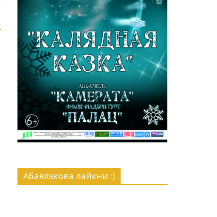
→
Абавязкова лайкни :)