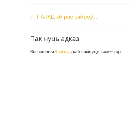
←
ПАЛАЦ збірае сяброў…
Пакінуць адказ
Вы павінны
ўвайсці
, каб пакінуць каментар.