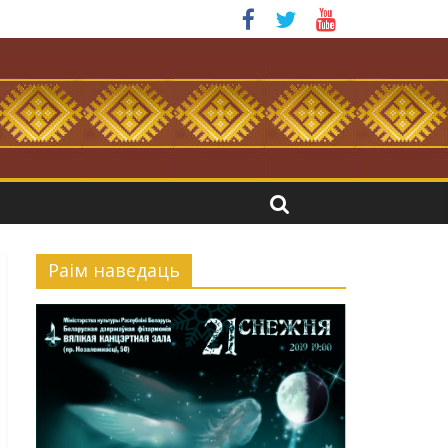
я.
Раiм наведаць