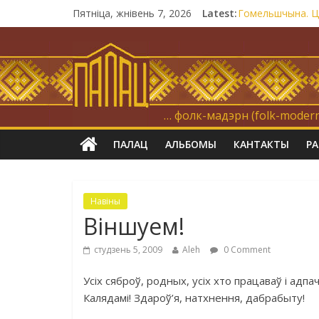
Пятніца, жнівень 7, 2026
Latest:
Гомельшчына. Цё
Нічога не дарэм
Запрашаем у ін
21 снежня
Новы самотнік 
… фолк-мадэрн (folk-modern
ПАЛАЦ
АЛЬБОМЫ
КАНТАКТЫ
Р
Навіны
Віншуем!
студзень 5, 2009
Aleh
0 Comment
Усіх сяброў, родных, усіх хто працаваў і ад
Калядамі! Здароў’я, натхнення, дабрабыту!