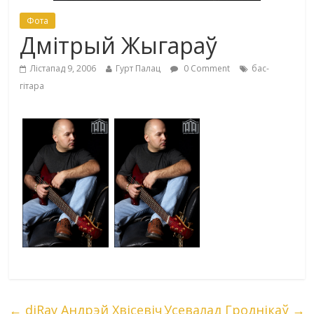
Фота
Дмітрый Жыгараў
Лістапад 9, 2006
Гурт Палац
0 Comment
бас-
гітара
←
djRay Андрэй Хвісевіч
Усевалад Гроднікаў
→