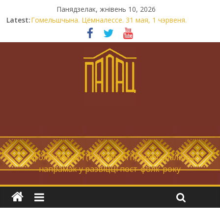
Панядзелак, жнівень 10, 2026
Latest:
Гомельшчына. Цёмналессе. 31 мая, 1 чэрвеня.
Нічога не дарэмна. Невыносна балюча нараджаецца
беларуская палітычная нацыя.
Запрашаем у інтравертнасць
21 снежня
Новы самотнік «Коцік-бомж»
… фолк-мадэрн (folk-modern), магістральны
напрамак у развіцці пост-фолк-року