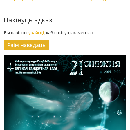
Пакінуць адказ
Вы павінны
ўвайсці
, каб пакінуць каментар.
Раiм наведаць