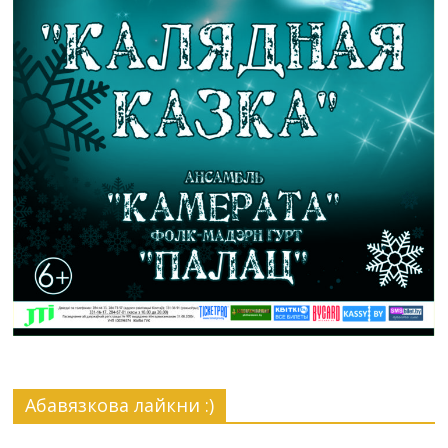
Абавязкова лайкни :)