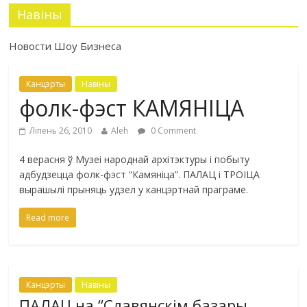
Навіны
Новости Шоу Бизнеса
Канцэрты
Навіны
фолк-фэст КАМЯНІЦА
Ліпень 26, 2010
Aleh
0 Comment
4 верасня ў Музеі народнай архітэктуры і побыту
адбудзецца фолк-фэст “Камяніца”. ПАЛАЦ і ТРОІЦА
вырашылі прыняць удзел у канцэртнай праграме.
Read more
Канцэрты
Навіны
ПАЛАЦ на “Славянскім базары