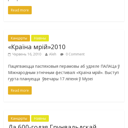
Read more
Канцэрты
Навіны
«Країна мрій»2010
Чэрвень 16, 2010
Aleh
0 Comment
Пацягваюцца паспяховыя перамовы аб удзеле ПАЛАЦа ў
Міжнародным этнічным фестивалі «Країна мрій». Выступ
гурта плануецца ўвечары 17 ліпеня ў Музеі
Read more
Канцэрты
Навіны
Да 600-годзя Грунвальдскай