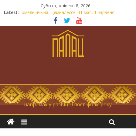
Субота, жнівень 8, 2026
Latest:
Гомельшчына. Цёмналессе. 31 мая, 1 чэрвеня.
Нічога не дарэмна. Невыносна балюча нараджаецца
беларуская палітычная нацыя.
Запрашаем у інтравертнасць
21 снежня
Новы самотнік «Коцік-бомж»
… фолк-мадэрн (folk-modern), магістральны
напрамак у развіцці пост-фолк-року