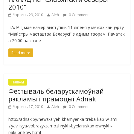
2010”
Чэрвень 29, 2010
Aleh
0 Comment
ПАЛАЦ мае намер выступіць 11 ліпеня у межах канцэрту
“Майстры мастацтва Беларусі” з адным творам. Пачатак
а 20.00 на сцэне
Read more
Навіны
Фестываль беларускамоўнай
рэкламы і прамоцыі Adnak
Чэрвень 17, 2010
Aleh
0 Comment
http://adnak.by/news/alyeh-khamyenka-treba-kab-w-smi-
z’yavilisya-vobrazy-zamozhnykh-byelaruskamownykh-
pakupnikow.html