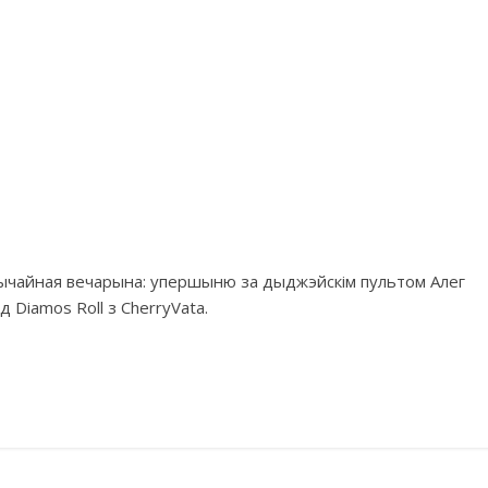
езвычайная вечарына: упершыню за дыджэйскім пультом Алег
д Diamos Roll з CherryVata.