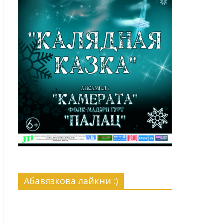
Абавязкова лайкни :)