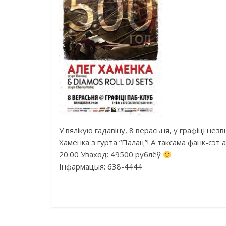
У вялікую гадавіну, 8 верасьня, у графіці н
Хаменка з гурта “Палац”! А таксама фанк-сэт а
20.00 Уваход: 49500 рублёў
Інфармацыя: 638-4444