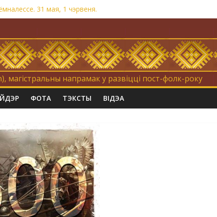
мналессе. 31 мая, 1 чэрвеня.
на. Невыносна балюча нараджаецца беларуская палітычная нацыя
равертнасць
Коцік-бомж»
), магістральны напрамак у развіцці пост-фолк-року
АЙДЭР
ФОТА
ТЭКСТЫ
ВІДЭА