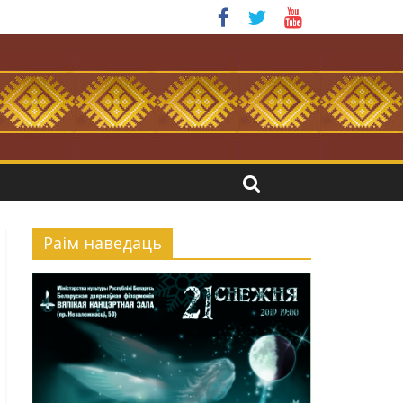
.
Раiм наведаць