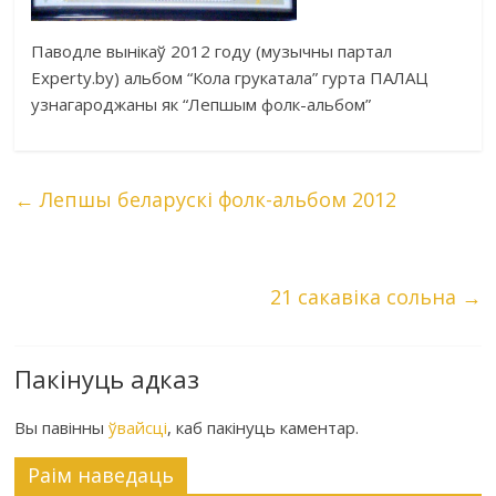
Паводле вынікаў 2012 году (музычны партал
Experty.by) альбом “Кола грукатала” гурта ПАЛАЦ
узнагароджаны як “Лепшым фолк-альбом”
←
Лепшы беларускі фолк-альбом 2012
21 сакавіка сольна
→
Пакінуць адказ
Вы павінны
ўвайсці
, каб пакінуць каментар.
Раiм наведаць