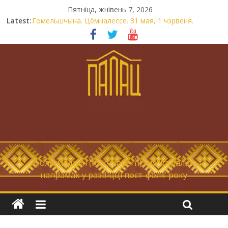
Пятніца, жнівень 7, 2026
Latest:
Гомельшчына. Цёмналессе. 31 мая, 1 чэрвеня.
Нічога не дарэмна. Невыносна балюча нараджаецца
беларуская палітычная нацыя.
Запрашаем у інтравертнасць
21 снежня
Новы самотнік «Коцік-бомж»
… фолк-мадэрн (folk-modern), магістральны
напрамак у развіцці пост-фолк-року