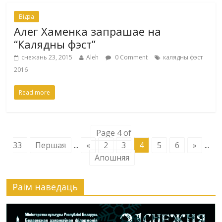
Відэа
Алег Хаменка запрашае на
“Калядны фэст”
снежань 23, 2015
Aleh
0 Comment
калядны фэст
2016
Read more
Page 4 of
33
Першая
...
«
2
3
4
5
6
»
...
Апошняя
Раiм наведаць