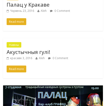
Палац у Кракаве
Чэрвень 23, 2016
Aleh
0 Comment
Read more
Навіны
Акустычныя гулі!
красавік 3, 2016
Aleh
0 Comment
Read more