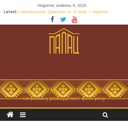
Нядзеля, жнівень 9, 2026
Latest:
Гомельшчына. Цёмналессе. 31 мая, 1 чэрвеня.
Нічога не дарэмна. Невыносна балюча нараджаецца
беларуская палітычная нацыя.
Запрашаем у інтравертнасць
21 снежня
Новы самотнік «Коцік-бомж»
… фолк-мадэрн (folk-modern), магістральны
напрамак у развіцці пост-фолк-року