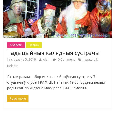
Абвесткі
Навіны
Тадыцыйныя калядныя сустрэчы
студзень 5, 2016
Aleh
0 Comment
палац folk
Belarus
Гэтым разам зьбярэмся на сяброўскую сустрэчу 7
студзеня ў клубе ГРАФІЦІ. Пачатак 19.00. Будзем вельмі
рады калі прыйдзеце маскіраванымі. Замовіць
Read more