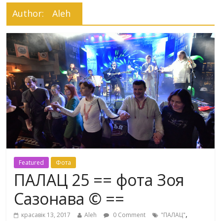
Author:
Aleh
Featured
Фота
ПАЛАЦ 25 == фота Зоя
Сазонава © ==
,
красавік 13, 2017
Aleh
0 Comment
"ПАЛАЦ"