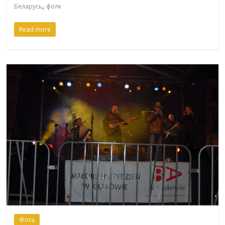
,
Беларусь
фолк
Read more
Фота