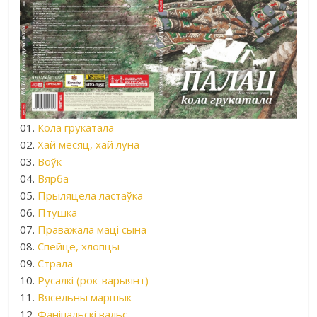
01.
Кола грукатала
02.
Хай месяц, хай луна
03.
Воўк
04.
Вярба
05.
Прыляцела ластаўка
06.
Птушка
07.
Праважала маці сына
08.
Спейце, хлопцы
09.
Страла
10.
Русалкі (рок-варыянт)
11.
Вясельны маршык
12.
Фаніпальскі вальс