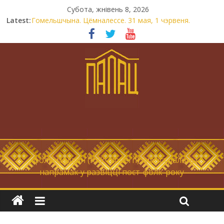
Субота, жнівень 8, 2026
Latest:
Гомельшчына. Цёмналессе. 31 мая, 1 чэрвеня.
Нічога не дарэмна. Невыносна балюча нараджаецца
беларуская палітычная нацыя.
Запрашаем у інтравертнасць
21 снежня
Новы самотнік «Коцік-бомж»
… фолк-мадэрн (folk-modern), магістральны
напрамак у развіцці пост-фолк-року