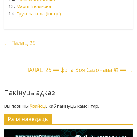
13.
Марш Белякова
14.
Грукоча кола (інстр.)
←
Палац 25
ПАЛАЦ 25 == фота Зоя Сазонава © ==
→
Пакінуць адказ
Вы павінны
ўвайсці
, каб пакінуць каментар.
Раiм наведаць