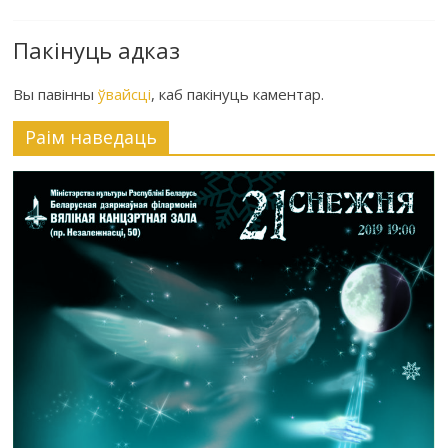
Пакінуць адказ
Вы павінны
ўвайсці
, каб пакінуць каментар.
Раiм наведаць