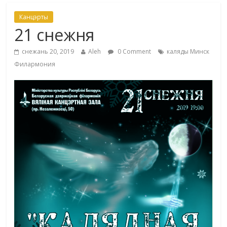
Канцэрты
21 снежня
снежань 20, 2019
Aleh
0 Comment
каляды Минск
Филармония