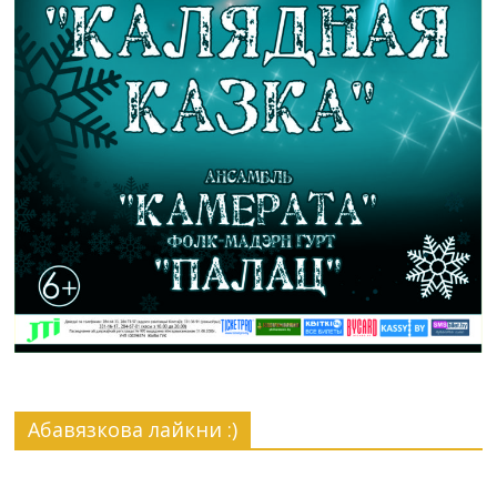
Абавязкова лайкни :)