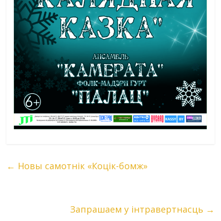
←
Новы самотнік «Коцік-бомж»
Запрашаем у інтравертнасць
→