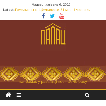
Чацвер, жнівень 6, 2026
Latest:
Гомельшчына. Цёмналессе. 31 мая, 1 чэрвеня.
Нічога не дарэмна. Невыносна балюча нараджаецца
беларуская палітычная нацыя.
Запрашаем у інтравертнасць
21 снежня
Новы самотнік «Коцік-бомж»
… фолк-мадэрн (folk-modern), магістральны
напрамак у развіцці пост-фолк-року