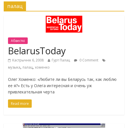
палац
Абвесткі
BelarusToday
Кастрычнік 6, 2008
Гурт Палац
0 Comment
,
,
музыка
палац
хоменко
Олег Хоменко: «Любите ли вы Беларусь так, как люблю
ее я?» Есть у Олега интересная и очень уж
привлекательная черта
Read more