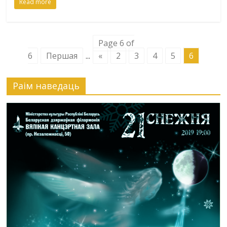
Read more
Page 6 of
6
Першая
...
«
2
3
4
5
6
Раiм наведаць