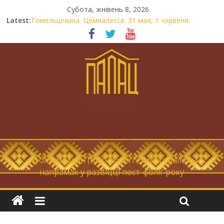
Субота, жнівень 8, 2026
Latest:
Гомельшчына. Цёмналессе. 31 мая, 1 чэрвеня.
Нічога не дарэмна. Невыносна балюча нараджаецца
беларуская палітычная нацыя.
Запрашаем у інтравертнасць
21 снежня
Новы самотнік «Коцік-бомж»
… фолк-мадэрн (folk-modern), магістральны
напрамак у развіцці пост-фолк-року