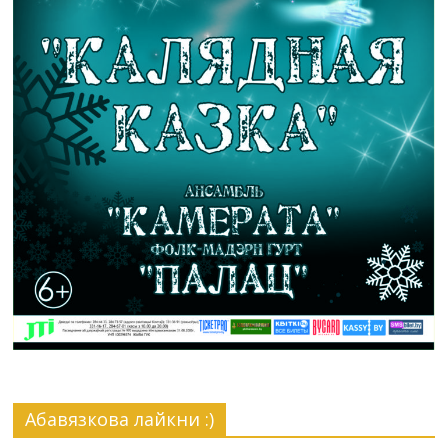
Абавязкова лайкни :)