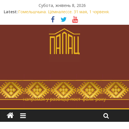
Субота, жнівень 8, 2026
Latest:
Гомельшчына. Цёмналессе. 31 мая, 1 чэрвеня.
Нічога не дарэмна. Невыносна балюча нараджаецца
беларуская палітычная нацыя.
Запрашаем у інтравертнасць
21 снежня
Новы самотнік «Коцік-бомж»
… фолк-мадэрн (folk-modern), магістральны
напрамак у развіцці пост-фолк-року