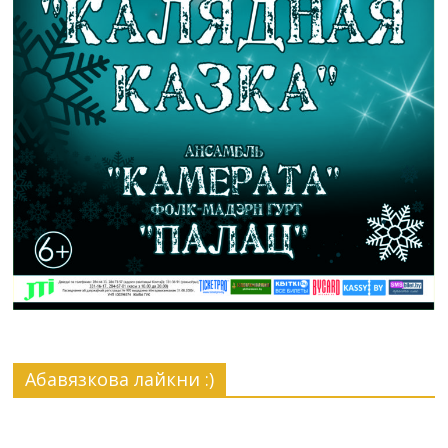
Абавязкова лайкни :)