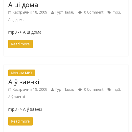
А ці дома
,
Кастрычнік 18, 2009
Гурт Палац
0 Comment
mp3
А ці дома
mp3 -> А ці дома
Read more
Музыка MP3
А ў заенкі
,
Кастрычнік 18, 2009
Гурт Палац
0 Comment
mp3
А ў заенкі
mp3 -> А ў заенкі
Read more