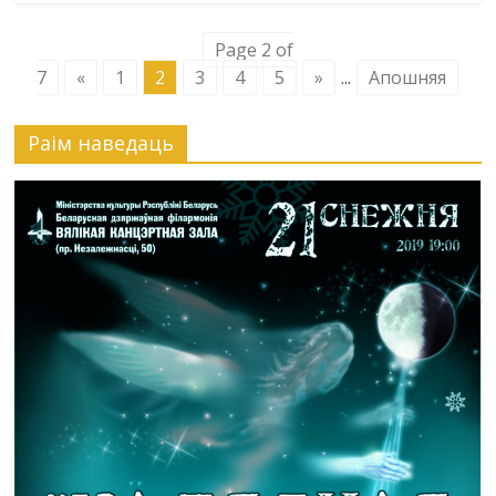
Page 2 of
7
«
1
2
3
4
5
»
...
Апошняя
Раiм наведаць