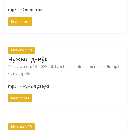
mp3 -> Ой долам
Read more
Музыка MP3
Чужыя дзеўкі
,
Кастрычнік 18, 2009
Гурт Палац
0 Comment
mp3
Чужыя дзеўкі
mp3 -> Чужыя дзеўкі
Read more
Музыка MP3