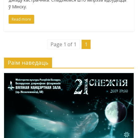
ў Мінску.
Read more
Page 1 of 1
1
Раiм наведаць