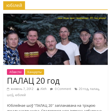
юбілей
Абвесткі
Канцэрты
ПАЛАЦ 20 год
,
,
жнівень 7, 2012
Aleh
0 Comment
20 год
палац
,
шоў
юбілей
Юбілейнае шоў “ПАЛАЦ 20″ запланавана на трэцюю
дэкаду кастрычніка. Спадзяемся што імпрэза адбудецца