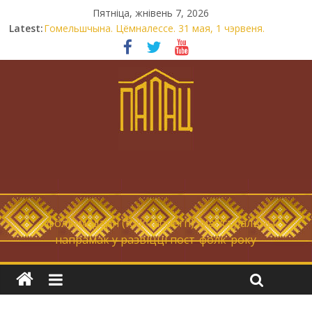
Пятніца, жнівень 7, 2026
Latest:
Гомельшчына. Цёмналессе. 31 мая, 1 чэрвеня.
Нічога не дарэмна. Невыносна балюча нараджаецца
беларуская палітычная нацыя.
Запрашаем у інтравертнасць
21 снежня
Новы самотнік «Коцік-бомж»
… фолк-мадэрн (folk-modern), магістральны
напрамак у развіцці пост-фолк-року