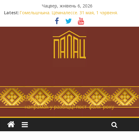
Чацвер, жнівень 6, 2026
Latest:
Гомельшчына. Цёмналессе. 31 мая, 1 чэрвеня.
Нічога не дарэмна. Невыносна балюча нараджаецца
беларуская палітычная нацыя.
Запрашаем у інтравертнасць
21 снежня
Новы самотнік «Коцік-бомж»
… фолк-мадэрн (folk-modern), магістральны
напрамак у развіцці пост-фолк-року