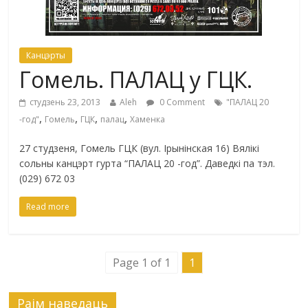
Канцэрты
Гомель. ПАЛАЦ у ГЦК.
студзень 23, 2013
Aleh
0 Comment
"ПАЛАЦ 20
,
,
,
,
-год"
Гомель
ГЦК
палац
Хаменка
27 студзеня, Гомель ГЦК (вул. Ірынінская 16) Вялікі
сольны канцэрт гурта “ПАЛАЦ 20 -год”. Даведкі па тэл.
(029) 672 03
Read more
Page 1 of 1
1
Раiм наведаць