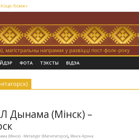
«Коцік-бомж»
ёмналессе. 31 мая, 1 чэрвеня.
мна. Невыносна балюча нараджаецца беларуская палітычная нацы
травертнасць
), магістральны напрамак у развіцці пост-фолк-року
АЙДЭР
ФОТА
ТЭКСТЫ
ВІДЭА
нітагорск)
Л Дынама (Мінск) –
рск
,
ма (Мінск) - Металург (Магнітагорск)
Мінск-Арэна