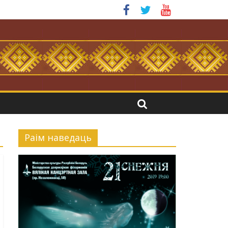
я.
Раiм наведаць