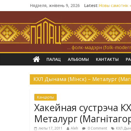
Нядзеля, жнівень 9, 2026
Latest:
Новы самотнік 
Гомельшчына. Ц
Нічога не дарэ
Запрашаем у ін
21 снежня
… фолк-мадэрн (folk-modern
ПАЛАЦ
АЛЬБОМЫ
КАНТАКТЫ
Р
КХЛ Дынама (Мінск) – Металург (Маг
Канцэрты
Хакейная сустрэча КХ
Металург (Магнітаго
люты 17, 2011
Aleh
0 Comment
КХЛ Дына