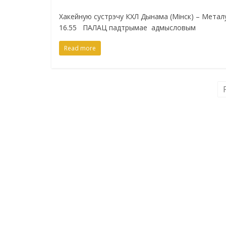
Хакейную сустрэчу КХЛ Дынама (Мінск) – Металу
16.55 ПАЛАЦ падтрымае адмысловым
Read more