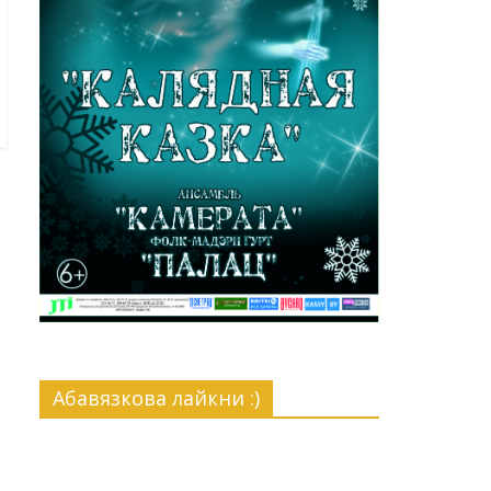
Абавязкова лайкни :)