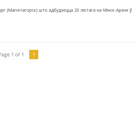
рг (Магнітагорск) што адбудзецца 20 лютага на Мінск-Арэне ў
Page 1 of 1
1