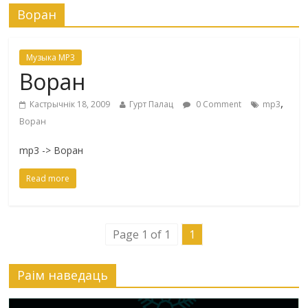
Воран
Музыка MP3
Воран
,
Кастрычнік 18, 2009
Гурт Палац
0 Comment
mp3
Воран
mp3 -> Воран
Read more
Page 1 of 1
1
Раiм наведаць