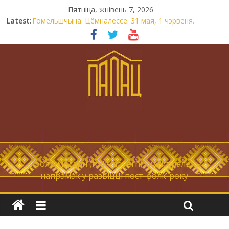
Пятніца, жнівень 7, 2026
Latest:
Гомельшчына. Цёмналессе. 31 мая, 1 чэрвеня.
Нічога не дарэмна. Невыносна балюча нараджаецца
беларуская палітычная нацыя.
Запрашаем у інтравертнасць
21 снежня
Новы самотнік «Коцік-бомж»
… фолк-мадэрн (folk-modern), магістральны
напрамак у развіцці пост-фолк-року