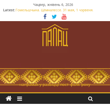
Чацвер, жнівень 6, 2026
Latest:
Гомельшчына. Цёмналессе. 31 мая, 1 чэрвеня.
Нічога не дарэмна. Невыносна балюча нараджаецца
беларуская палітычная нацыя.
Запрашаем у інтравертнасць
21 снежня
Новы самотнік «Коцік-бомж»
… фолк-мадэрн (folk-modern), магістральны
напрамак у развіцці пост-фолк-року