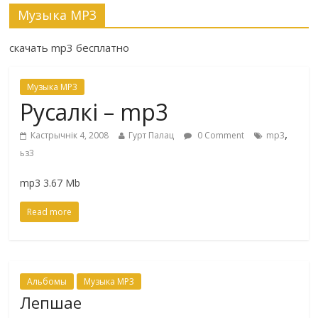
Музыка MP3
скачать mp3 бесплатно
Музыка MP3
Русалкi – mp3
,
Кастрычнік 4, 2008
Гурт Палац
0 Comment
mp3
ьз3
mp3 3.67 Mb
Read more
Альбомы
Музыка MP3
Лепшае