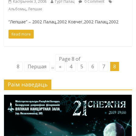
Кастрычнік 3, 2008
Гурт Палац
0 Comment
,
Альбомы
Лепшае
“Лепшае” – 2002 Палац,2002 Ковчег,2002 Палац,2002
Read more
Page 8 of
8
Першая
...
«
4
5
6
7
8
Раiм наведаць