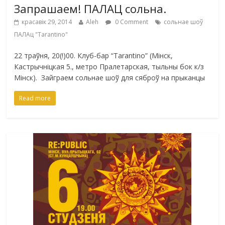
Запрашаем! ПАЛАЦ сольна.
красавік 29, 2014
Aleh
0 Comment
сольнае шоў
ПАЛАц "Tarantino"
22 траўня, 20(!)00. Клуб-бар “Tarantino” (Мінск,
Кастрычніцкая 5., метро Пралетарская, тыльны бок к/з
Мінск). Зайграем сольнае шоў для сяброў на прыканцы
Read more