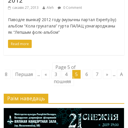
2012
сакавік 27, 2013
Aleh
0 Comment
Паводле вынікаў 2012 году (музычны партал Experty.by)
альбом “Кола грукатала” гурта ПАЛАЦ узнагароджаны
як “Лепшым фолк-альбом”
Read more
Page 5 of
8
Першая
...
«
3
4
5
6
7
»
...
А
пошняя
Раiм наведаць