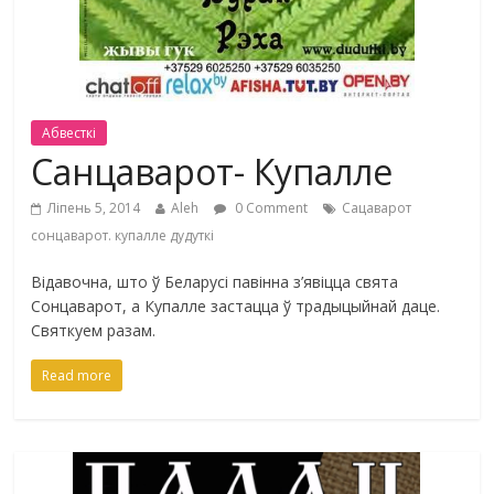
Абвесткі
Санцаварот- Купалле
Ліпень 5, 2014
Aleh
0 Comment
Сацаварот
сонцаварот. купалле дудуткі
Відавочна, што ў Беларусі павінна з’явіцца свята
Сонцаварот, а Купалле застацца ў традыцыйнай даце.
Святкуем разам.
Read more