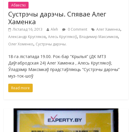
Абвесткі
Сустрэчы дарэчы. Спявае Алег
Хаменка
,
Лістапад 16, 2013
Aleh
0 Comment
Алег Хаменка
,
,
,
Александр Кругляков
Алесь Круглякоў
Владимир Максимков
,
Олег Хоменко
Сустрэчы дарэчы.
18-га лістапада 19.00. Рок-бар “Крылья” (ДК МТЗ
Даўгабродская 24) Алег Хаменка , Алесь Круглякоў,
Ўладзімір Максімкаў прадстаўляюць “Сустрэчы дарэчы”
муз-ток-шоў
Read more