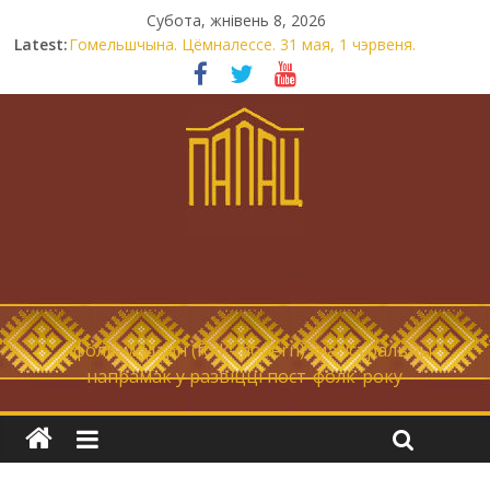
Субота, жнівень 8, 2026
Latest:
Гомельшчына. Цёмналессе. 31 мая, 1 чэрвеня.
Нічога не дарэмна. Невыносна балюча нараджаецца
беларуская палітычная нацыя.
Запрашаем у інтравертнасць
21 снежня
Новы самотнік «Коцік-бомж»
… фолк-мадэрн (folk-modern), магістральны
напрамак у развіцці пост-фолк-року