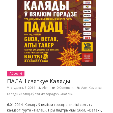
Абвесткі
ПАЛАЦ святкуе Каляды
студзень 5, 2014
Aleh
0 Comment
Алег Хаменка
Каляды «Каляды ў вялікім горадзе» «Палац»
6.01.2014. Каляды ў вялікім горадзе: вялікі сольны
канцэрт гурта «Палац». Пры падтрымцы Guda, «Ветах»,